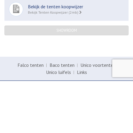
Bekijk de tenten koopwijzer
Bekijk Tenten Koopwijzer (2mb)
SHOWROOM
Falco tenten
Baco tenten
Unico voortenten
Unico luifels
Links
ANWB
Homepage
Baco
Brochure aanvragen over de tunneltenten en tenten van Falco
Bologna
Geschiedenis van Falco tenten
Boogstokken