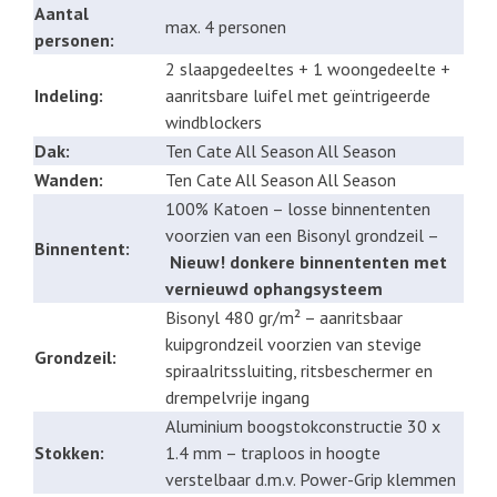
Aantal
max. 4 personen
personen:
2 slaapgedeeltes + 1 woongedeelte +
Indeling:
aanritsbare luifel met geïntrigeerde
windblockers
Dak:
Ten Cate All Season All Season
Wanden:
Ten Cate All Season All Season
100% Katoen – losse binnententen
voorzien van een Bisonyl grondzeil –
Binnentent:
Nieuw! donkere binnententen met
vernieuwd ophangsysteem
Bisonyl 480 gr/m² – aanritsbaar
kuipgrondzeil voorzien van stevige
Grondzeil:
spiraalritssluiting, ritsbeschermer en
drempelvrije ingang
Aluminium boogstokconstructie 30 x
Stokken:
1.4 mm – traploos in hoogte
verstelbaar d.m.v. Power-Grip klemmen