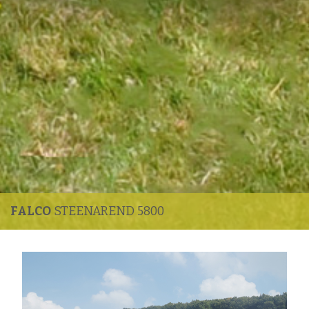
FALCO
STEENAREND 5800
Enlarge image