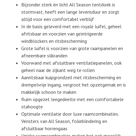
Bijzonder sterk én licht All Season tentdoek is
stormvast, heeft een lange levensduur en zorgt
altijd voor een comfortabel verblijf
In de basis geleverd met een royale luifel, geheel
afritsbaar en voorzien van geïntrigeerde
windblockers en ritsbescherming
Grote luifel is voorzien van grote raampanelen en
afneembare slikranden
Voorwand met afsluitbare ventilatiepanelen, ook
geheel naar de zijkant weg te rollen
Aanritsbaar kuipgrondzeil met ritsbescherming en
drempelvrije ingang, vergroot het opzetgemak en is
makkelijk schoon te maken
Ruim opgezet leegedeelte met een comfortabele
stahoogte
Optimale ventilatie door luxe raamcombinaties.
Vensters van All Season, folieblindering en
afsluitbaar horrengaas
Unieke raamcombinaties maken het ook mogelijk