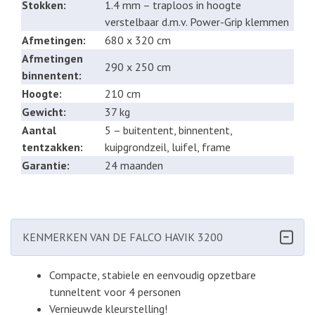
Stokken:
1.4 mm – traploos in hoogte
verstelbaar d.m.v. Power-Grip klemmen
Afmetingen:
680 x 320 cm
Afmetingen
290 x 250 cm
binnentent:
Hoogte:
210 cm
Gewicht:
37 kg
Aantal
5 – buitentent, binnentent,
tentzakken:
kuipgrondzeil, luifel, frame
Garantie:
24 maanden
KENMERKEN VAN DE FALCO HAVIK 3200
Compacte, stabiele en eenvoudig opzetbare
tunneltent voor 4 personen
Vernieuwde kleurstelling!